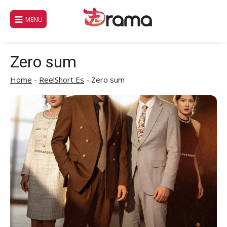
Saltar
al
MENU
contenido
Zero sum
Home
-
ReelShort Es
-
Zero sum