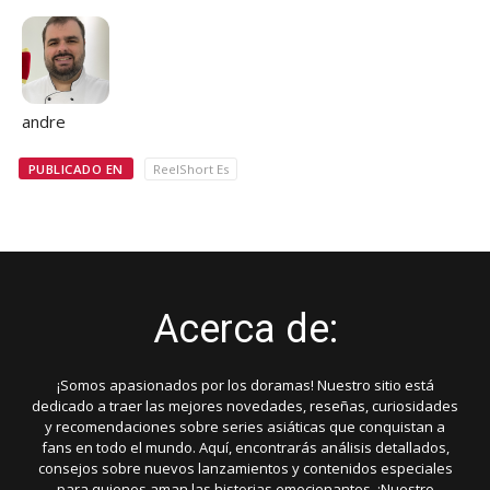
andre
PUBLICADO EN
ReelShort Es
Acerca de:
¡Somos apasionados por los doramas! Nuestro sitio está
dedicado a traer las mejores novedades, reseñas, curiosidades
y recomendaciones sobre series asiáticas que conquistan a
fans en todo el mundo. Aquí, encontrarás análisis detallados,
consejos sobre nuevos lanzamientos y contenidos especiales
para quienes aman las historias emocionantes. ¡Nuestro