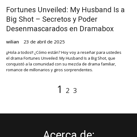
Fortunes Unveiled: My Husband Is a
Big Shot – Secretos y Poder
Desenmascarados en Dramabox
wilian
23 de abril de 2025
¡¡Hola a todos!! ¿Cómo están? Hoy voy a reseñar para ustedes
el drama Fortunes Unveiled: My Husband Is a Big Shot, que
conquistó a la comunidad con su mezcla de drama familiar,
romance de millonarios y giros sorprendentes.
Paginación
Página
Página
Página
1
2
3
de
entradas
Acerca de: