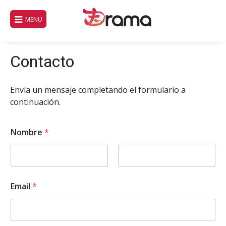
Saltar
al
MENU
contenido
Contacto
Envía un mensaje completando el formulario a
continuación.
Nombre
*
Nombre
Apellidos
Email
*