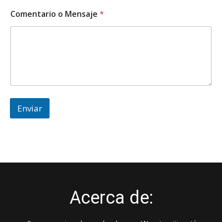
E
Comentario o Mensaje
*
m
a
i
l
*
o
Enviar
Acerca de: