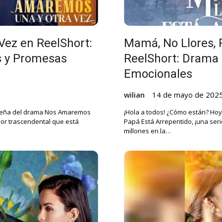
ez en ReelShort:
Mamá, No Llores, 
 y Promesas
ReelShort: Drama 
Emocionales
wilian
14 de mayo de 202
reseña del drama Nos Amaremos
¡Hola a todos! ¿Cómo están? Hoy
mor trascendental que está
Papá Está Arrepentido, ¡una ser
millones en la…