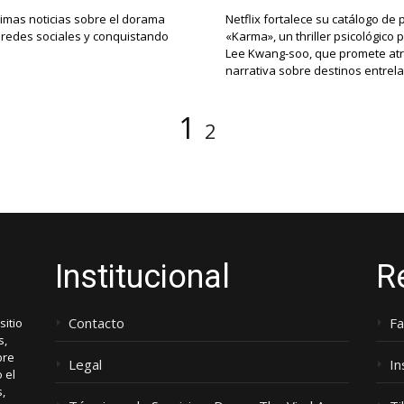
ltimas noticias sobre el dorama
Netflix fortalece su catálogo d
 redes sociales y conquistando
«Karma», un thriller psicológico
Lee Kwang-soo, que promete atr
narrativa sobre destinos entre
Página
Página
1
2
Institucional
R
Contacto
F
itio
s,
bre
Legal
I
 el
s,