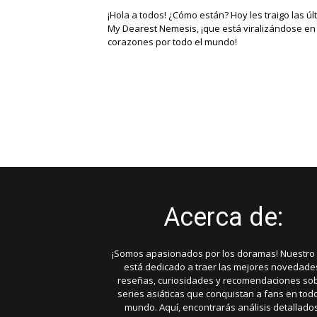
¡Hola a todos! ¿Cómo están? Hoy les traigo las ú
My Dearest Nemesis, ¡que está viralizándose en
corazones por todo el mundo!
Paginación
de
entradas
Acerca de:
¡Somos apasionados por los doramas! Nuestro s
está dedicado a traer las mejores novedade
reseñas, curiosidades y recomendaciones so
series asiáticas que conquistan a fans en todo
mundo. Aquí, encontrarás análisis detallado