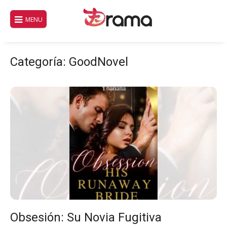
Saltar
al
MENU
contenido
Categoría:
GoodNovel
Obsesión: Su Novia Fugitiva