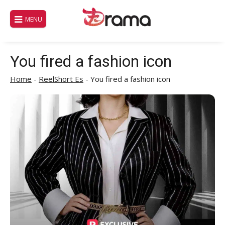
Saltar
al
MENU
contenido
You fired a fashion icon
Home
-
ReelShort Es
-
You fired a fashion icon