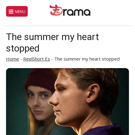
Saltar
al
MENU
contenido
The summer my heart
stopped
Home
-
ReelShort Es
-
The summer my heart stopped