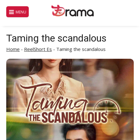
Saltar
al
MENU
contenido
Taming the scandalous
Home
-
ReelShort Es
-
Taming the scandalous