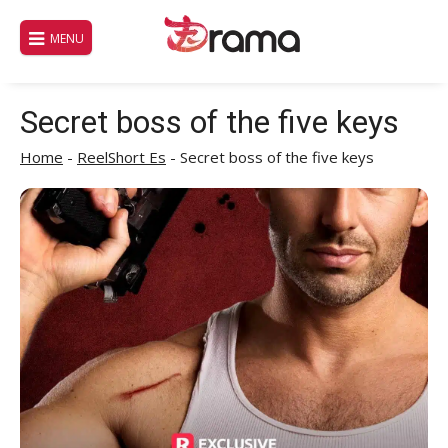
Saltar
al
MENU
contenido
Secret boss of the five keys
Home
-
ReelShort Es
-
Secret boss of the five keys