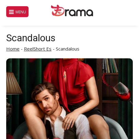
Saltar
al
MENU
contenido
Scandalous
Home
-
ReelShort Es
-
Scandalous