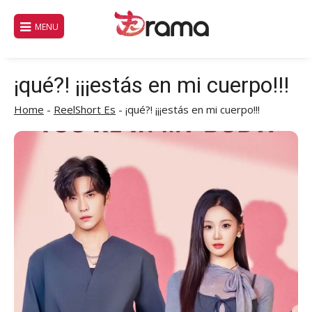
Saltar
al
MENU
contenido
¡qué?! ¡¡¡estás en mi cuerpo!!!
Home
-
ReelShort Es
-
¡qué?! ¡¡¡estás en mi cuerpo!!!