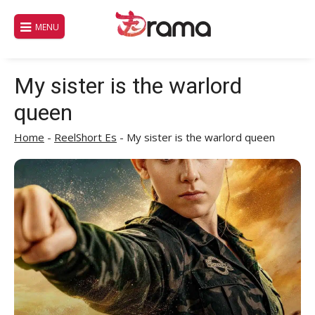
Saltar
al
MENU
contenido
My sister is the warlord
queen
Home
-
ReelShort Es
-
My sister is the warlord queen