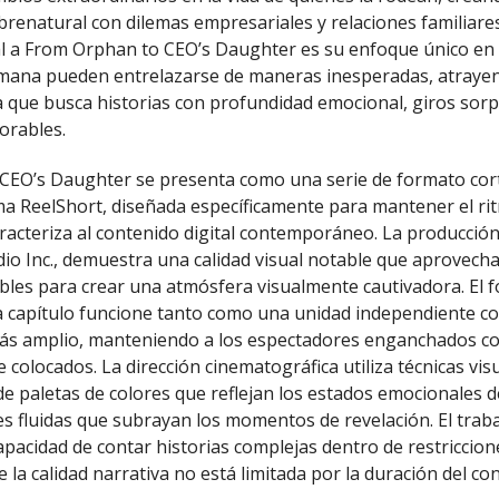
brenatural con dilemas empresariales y relaciones familiare
l a From Orphan to CEO’s Daughter es su enfoque único en
umana pueden entrelazarse de maneras inesperadas, atraye
a que busca historias con profundidad emocional, giros sor
rables.
CEO’s Daughter se presenta como una serie de formato cor
ma ReelShort, diseñada específicamente para mantener el ri
racteriza al contenido digital contemporáneo. La producción
io Inc., demuestra una calidad visual notable que aprovecha
bles para crear una atmósfera visualmente cautivadora. El 
a capítulo funcione tanto como una unidad independiente c
ás amplio, manteniendo a los espectadores enganchados co
colocados. La dirección cinematográfica utiliza técnicas vis
sde paletas de colores que reflejan los estados emocionales 
es fluidas que subrayan los momentos de revelación. El trab
apacidad de contar historias complejas dentro de restriccion
la calidad narrativa no está limitada por la duración del co