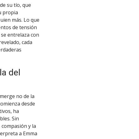
de su tío, que
u propia
guien más. Lo que
entos de tensión
 se entrelaza con
revelado, cada
erdaderas
la del
emerge no de la
e comienza desde
ivos, ha
les. Sin
 compasión y la
nterpreta a Emma