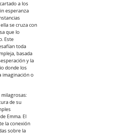
cartado a los
 sin esperanza
nstancias
 ella se cruza con
sa que lo
. Este
esafían toda
mpleja, basada
sesperación y la
io donde los
a imaginación o
 milagrosas:
cura de su
mples
 de Emma. El
e la conexión
as sobre la