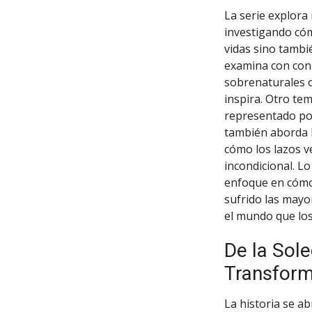
La serie explora
investigando có
vidas sino tambié
examina con con
sobrenaturales o
inspira. Otro tem
representado por
también aborda la
cómo los lazos ve
incondicional. L
enfoque en cómo 
sufrido las mayo
el mundo que los
De la Sole
Transform
La historia se a