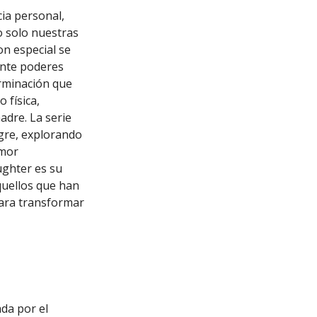
ia personal,
 solo nuestras
on especial se
ente poderes
erminación que
 física,
adre. La serie
ngre, explorando
amor
ughter es su
quellos que han
para transformar
da por el