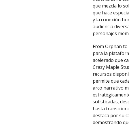
que mezcla lo so
que hace especia
y la conexión h
audiencia divers
personajes memo
From Orphan to 
para la platafor
acelerado que ca
Crazy Maple Stud
recursos disponi
permite que cad
arco narrativo m
estratégicamente 
sofisticadas, de
hasta transicion
destaca por su c
demostrando que 