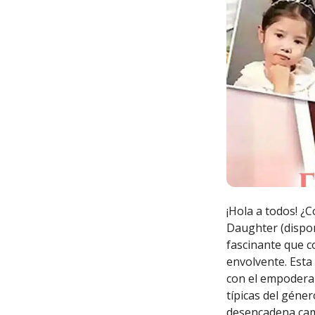
¡Hola a todos! ¿
Daughter (dispon
fascinante que c
envolvente. Esta
con el empoderam
típicas del géne
desencadena camb