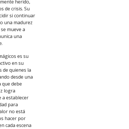
amente herido,
 de crisis. Su
dir si continuar
ndo una madurez
 se mueve a
munica una
e.
mágicos es su
ctivo en su
 de quienes la
nando desde una
a que debe
iz logra
 a establecer
idad para
alor no está
os hacer por
 en cada escena