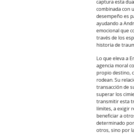
captura esta dua
combinada con un
desempeño es pa
ayudando a Andre
emocional que c
través de los es
historia de trau
Lo que eleva a E
agencia moral co
propio destino, 
rodean. Su relac
transacción de s
superar los cimie
transmitir esta
límites, a exigir
beneficiar a otr
determinado por 
otros, sino por l