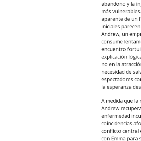
abandono y la in
más vulnerables. 
aparente de un f
iniciales parecen
Andrew, un empr
consume lentame
encuentro fortui
explicación lógi
no en la atracci
necesidad de sal
espectadores con
la esperanza de
A medida que la 
Andrew recupera 
enfermedad incur
coincidencias af
conflicto centra
con Emma para su