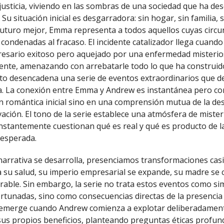
justicia, viviendo en las sombras de una sociedad que ha des
Su situación inicial es desgarradora: sin hogar, sin familia,
uturo mejor, Emma representa a todos aquellos cuyas circu
 condenadas al fracaso. El incidente catalizador llega cuando
esario exitoso pero aquejado por una enfermedad misterio
nte, amenazando con arrebatarle todo lo que ha construido
to desencadena una serie de eventos extraordinarios que d
ca. La conexión entre Emma y Andrew es instantánea pero co
ón romántica inicial sino en una comprensión mutua de la de
vación. El tono de la serie establece una atmósfera de mister
stantemente cuestionan qué es real y qué es producto de l
sesperada.
narrativa se desarrolla, presenciamos transformaciones casi
su salud, su imperio empresarial se expande, su madre se 
able. Sin embargo, la serie no trata estos eventos como si
ortunadas, sino como consecuencias directas de la presencia
l emerge cuando Andrew comienza a explotar deliberadament
s propios beneficios, planteando preguntas éticas profund