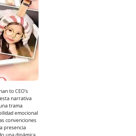
han to CEO’s
esta narrativa
 una trama
bilidad emocional
las convenciones
ya presencia
ndo una dinámica