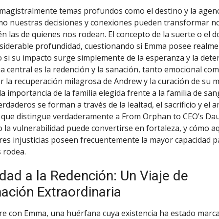
 magistralmente temas profundos como el destino y la agenc
mo nuestras decisiones y conexiones pueden transformar no
n las de quienes nos rodean. El concepto de la suerte o el d
siderable profundidad, cuestionando si Emma posee realm
 si su impacto surge simplemente de la esperanza y la det
a central es la redención y la sanación, tanto emocional como
 la recuperación milagrosa de Andrew y la curación de su m
 importancia de la familia elegida frente a la familia de sa
rdaderos se forman a través de la lealtad, el sacrificio y el 
o que distingue verdaderamente a From Orphan to CEO’s Da
la vulnerabilidad puede convertirse en fortaleza, y cómo a
res injusticias poseen frecuentemente la mayor capacidad 
 rodea.
dad a la Redención: Un Viaje de
ación Extraordinaria
bre con Emma, una huérfana cuya existencia ha estado marca