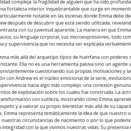
lidad compleja: la fragilidad de alguien que ha sido profund
a fortaleza interior inquebrantable que surge en momentos
rticularmente notable en las escenas donde Emma debe deci
w después de descubrir que está siendo utilizada, revela
ontrasta con su juventud aparente. La manera en que Emma
pacios, su lenguaje corporal, sus microexpresiones, todo co
ma y supervivencia que no necesita ser explicada verbalment
mma más allá del arquetipo típico de huérfana con poderes 
nstante. Ella no es una herramienta pasiva sino un agente a
constantemente cuestionando sus propias motivaciones y las
ión con Andrew es el núcleo emocional de la serie, evolucio
upervivencia hacia algo más complejo: una conexión genuin
ntos de explotación sobre los cuales fue construida. La actr
 transformación con sutileza, mostrando cómo Emma aprende
 respeto y a valorar su propio bienestar más allá de su capac
os. Emma representa temáticamente la idea de que nuestro v
nuestras circunstancias de nacimiento o por lo que podem
a integridad con la que vivimos nuestras vidas. Su presencia