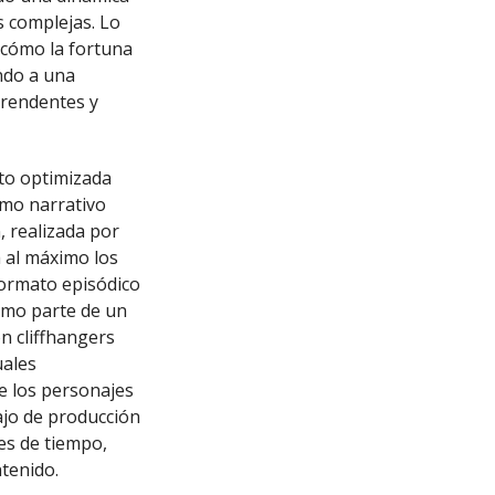
s complejas. Lo
 cómo la fortuna
ndo a una
prendentes y
to optimizada
tmo narrativo
, realizada por
 al máximo los
formato episódico
omo parte de un
n cliffhangers
uales
de los personajes
ajo de producción
es de tiempo,
ntenido.