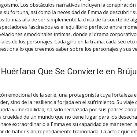
egoísmo. Los obstáculos narrativos incluyen la conspiración 
e su fortuna, así como la necesidad de Emma de descubrir s
ósito más allá de ser simplemente la chica de la suerte de al
spectadores fascinados es el equilibrio perfecto entre mom
velaciones emocionales íntimas, donde el drama corporativo
nales de los personajes. Cada giro en la trama, cada secreto 
uestiona lo que creemos saber sobre los personajes y sus v
Huérfana Que Se Convierte en Brúju
ón emocional de la serie, una protagonista cuya fortaleza 
der, sino de la resiliencia forjada en el sufrimiento. Su viaj
unda vulnerabilidad; ha sido rechazada por sus padres adopt
 crueldad de un mundo que no tiene lugar para los desechab
hace extraordinario a Emma es su capacidad de mantener la
r de haber sido repetidamente traicionada. La actriz que i