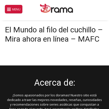
Saltar
al
MENU
contenido
El Mundo al filo del cuchillo –
Mira ahora en línea – MAFC
Acerca de:
¡Somos apasionados por los doramas! Nuestro sitio está
dedicado a traer las mejores novedades, reseñas, curiosidades
y recomendaciones sobre series asiáticas que conquistan a