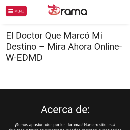
Saltar
al
MENU
contenido
El Doctor Que Marcó Mi
Destino – Mira Ahora Online-
W-EDMD
Acerca de:
¡Somos apasionados por los doramas! Nuestro sitio está