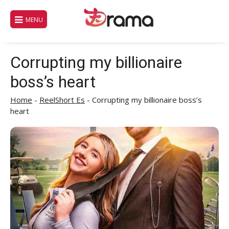
Saltar
al
MENU
contenido
Corrupting my billionaire
boss’s heart
Home
-
ReelShort Es
-
Corrupting my billionaire boss’s
heart