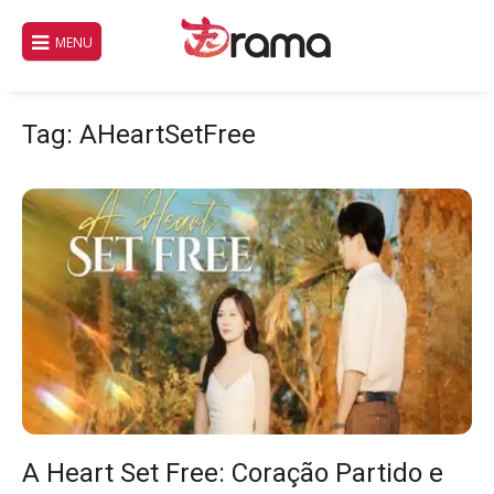
Pular
para
MENU
o
conteúdo
Tag:
AHeartSetFree
A Heart Set Free: Coração Partido e