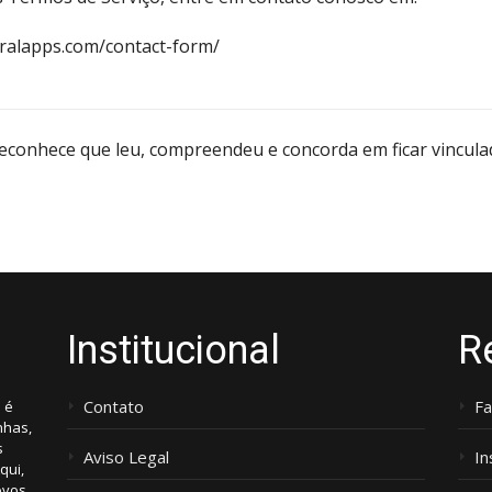
viralapps.com/contact-form/
econhece que leu, compreendeu e concorda em ficar vincula
Institucional
R
Contato
F
 é
nhas,
s
Aviso Legal
I
qui,
ovos