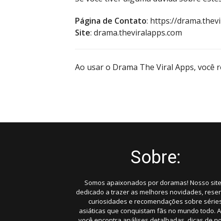
Página de Contato
: https://drama.the
Site
: drama.theviralapps.com
Ao usar o Drama The Viral Apps, você r
Sobre:
Somos apaixonados por doramas! Nosso site
dedicado a trazer as melhores novidades, rese
curiosidades e recomendações sobre série
asiáticas que conquistam fãs no mundo todo. A
você encontra análises detalhadas, dicas de n