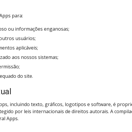
Apps para:
ioso ou informações enganosas;
outros usuários;
mentos aplicáveis;
izado aos nossos sistemas;
ermissão;
equado do site.
tual
s, incluindo texto, gráficos, logotipos e software, é prop
gido por leis internacionais de direitos autorais. A compil
ral Apps.