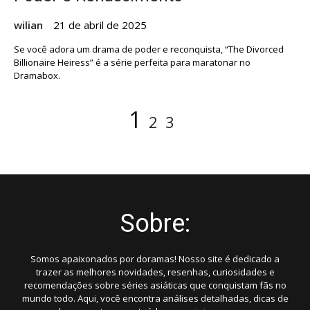
wilian
21 de abril de 2025
Se você adora um drama de poder e reconquista, “The Divorced
Billionaire Heiress” é a série perfeita para maratonar no
Dramabox.
Paginação
Página
Página
Página
1
2
3
de
posts
Sobre:
Somos apaixonados por doramas! Nosso site é dedicado a
trazer as melhores novidades, resenhas, curiosidades e
recomendações sobre séries asiáticas que conquistam fãs no
mundo todo. Aqui, você encontra análises detalhadas, dicas de