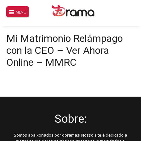
Pular
para
MENU
o
conteúdo
Mi Matrimonio Relámpago
con la CEO – Ver Ahora
Online – MMRC
Sobre:
Somos apaixonados por doramas! Nosso site é dedicado a