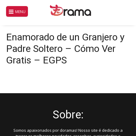
Pular
para
MENU
o
conteúdo
Enamorado de un Granjero y
Padre Soltero – Cómo Ver
Gratis – EGPS
Sobre:
Somos apaixonados por doramas! Nosso site é dedicado a