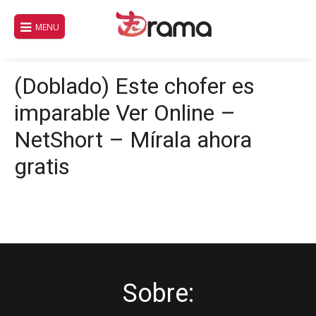
Pular
para
MENU
o
conteúdo
(Doblado) Este chofer es
imparable Ver Online –
NetShort – Mírala ahora
gratis
Sobre: