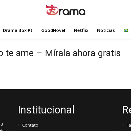
Drama Box Pt
GoodNovel
Netflix
Notícias
o te ame – Mírala ahora gratis
Institucional
R
Contato
F
 é
nhas,