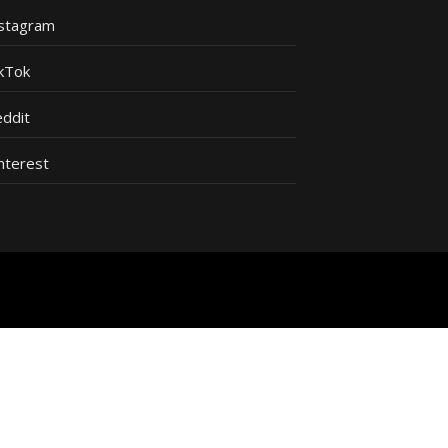
nstagram
kTok
ddit
nterest