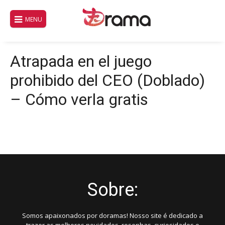
Pular
para
MENU
o
conteúdo
Atrapada en el juego
prohibido del CEO (Doblado)
– Cómo verla gratis
Sobre:
Somos apaixonados por doramas! Nosso site é dedicado a