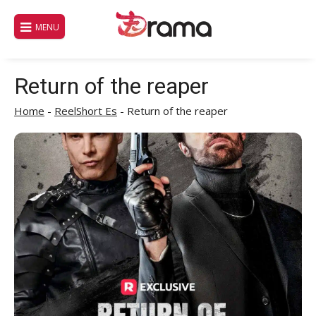
Saltar
al
MENU
contenido
Return of the reaper
Home
-
ReelShort Es
-
Return of the reaper